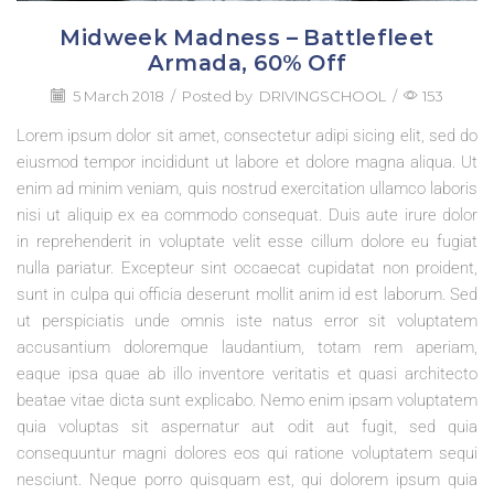
Midweek Madness – Battlefleet
Armada, 60% Off
5 March 2018
/
Posted by
DRIVINGSCHOOL
/
153
Lorem ipsum dolor sit amet, consectetur adipi sicing elit, sed do
eiusmod tempor incididunt ut labore et dolore magna aliqua. Ut
enim ad minim veniam, quis nostrud exercitation ullamco laboris
nisi ut aliquip ex ea commodo consequat. Duis aute irure dolor
in reprehenderit in voluptate velit esse cillum dolore eu fugiat
nulla pariatur. Excepteur sint occaecat cupidatat non proident,
sunt in culpa qui officia deserunt mollit anim id est laborum. Sed
ut perspiciatis unde omnis iste natus error sit voluptatem
accusantium doloremque laudantium, totam rem aperiam,
eaque ipsa quae ab illo inventore veritatis et quasi architecto
beatae vitae dicta sunt explicabo. Nemo enim ipsam voluptatem
quia voluptas sit aspernatur aut odit aut fugit, sed quia
consequuntur magni dolores eos qui ratione voluptatem sequi
nesciunt. Neque porro quisquam est, qui dolorem ipsum quia